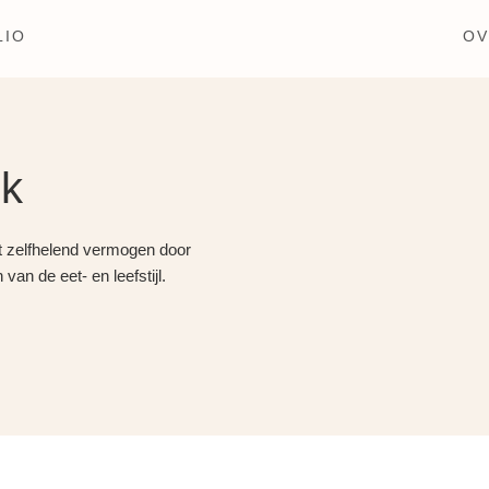
LIO
OV
jk
het zelfhelend vermogen door
van de eet- en leefstijl.