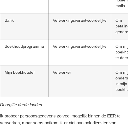
hosten
mails
Bank
Verwerkingsverantwoordelijke
Om
betali
genere
Boekhoudprogramma
Verwerkingsverantwoordelijke
Om mi
boekh
te doe
Mijn boekhouder
Verwerker
Om mij
onders
in mijn
boekh
Doorgifte derde landen
Ik probeer persoonsgegevens zo veel mogelijk binnen de EER te
verwerken, maar soms ontkom ik er niet aan ook diensten van